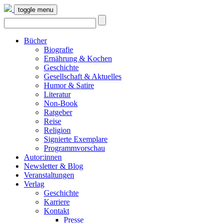
toggle menu
Bücher
Biografie
Ernährung & Kochen
Geschichte
Gesellschaft & Aktuelles
Humor & Satire
Literatur
Non-Book
Ratgeber
Reise
Religion
Signierte Exemplare
Programmvorschau
Autor:innen
Newsletter & Blog
Veranstaltungen
Verlag
Geschichte
Karriere
Kontakt
Presse