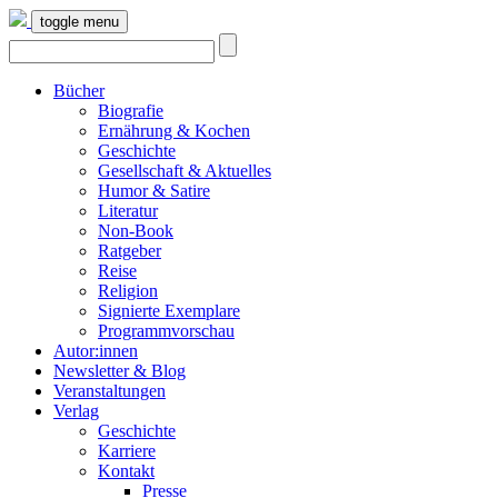
toggle menu
Bücher
Biografie
Ernährung & Kochen
Geschichte
Gesellschaft & Aktuelles
Humor & Satire
Literatur
Non-Book
Ratgeber
Reise
Religion
Signierte Exemplare
Programmvorschau
Autor:innen
Newsletter & Blog
Veranstaltungen
Verlag
Geschichte
Karriere
Kontakt
Presse