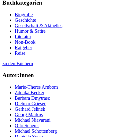
Buchkategorien
Biografie
Geschichte
Gesellschaft & Aktuelles
Humor & Satire
Literatur
Non-Book
Ratgeber
Reise
zu den Büchern
Autor:Innen
Marie-Theres Arnbom
Zdenka Becker
Barbara Dmytrasz
Dietmar Grieser
Gerhard Jelinek
Georg Markus
Michael Niavarani
Otto Schenk
Michael Schottenberg
Danielle Spera