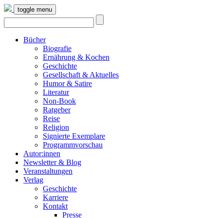
toggle menu
Bücher
Biografie
Ernährung & Kochen
Geschichte
Gesellschaft & Aktuelles
Humor & Satire
Literatur
Non-Book
Ratgeber
Reise
Religion
Signierte Exemplare
Programmvorschau
Autor:innen
Newsletter & Blog
Veranstaltungen
Verlag
Geschichte
Karriere
Kontakt
Presse