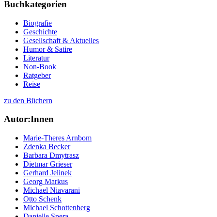
Buchkategorien
Biografie
Geschichte
Gesellschaft & Aktuelles
Humor & Satire
Literatur
Non-Book
Ratgeber
Reise
zu den Büchern
Autor:Innen
Marie-Theres Arnbom
Zdenka Becker
Barbara Dmytrasz
Dietmar Grieser
Gerhard Jelinek
Georg Markus
Michael Niavarani
Otto Schenk
Michael Schottenberg
Danielle Spera