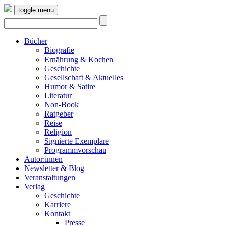
toggle menu
Bücher
Biografie
Ernährung & Kochen
Geschichte
Gesellschaft & Aktuelles
Humor & Satire
Literatur
Non-Book
Ratgeber
Reise
Religion
Signierte Exemplare
Programmvorschau
Autor:innen
Newsletter & Blog
Veranstaltungen
Verlag
Geschichte
Karriere
Kontakt
Presse