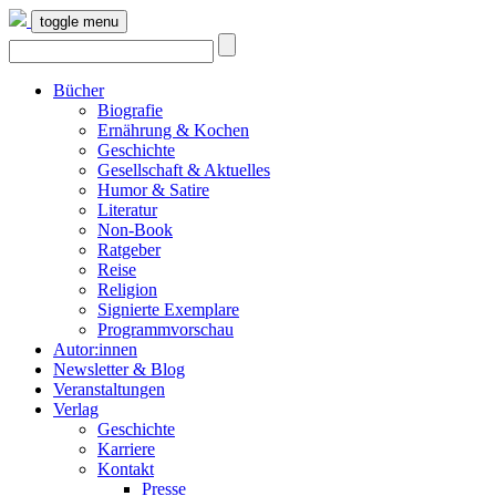
toggle menu
Bücher
Biografie
Ernährung & Kochen
Geschichte
Gesellschaft & Aktuelles
Humor & Satire
Literatur
Non-Book
Ratgeber
Reise
Religion
Signierte Exemplare
Programmvorschau
Autor:innen
Newsletter & Blog
Veranstaltungen
Verlag
Geschichte
Karriere
Kontakt
Presse