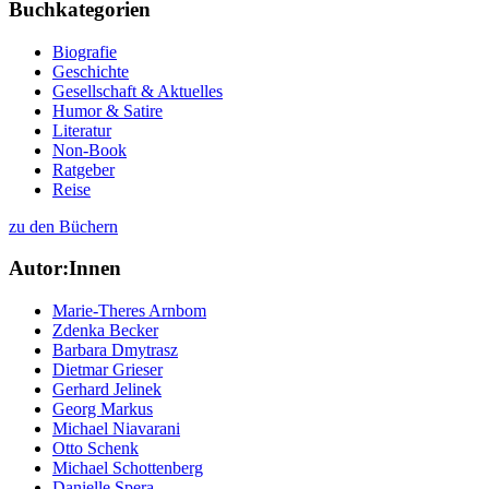
Buchkategorien
Biografie
Geschichte
Gesellschaft & Aktuelles
Humor & Satire
Literatur
Non-Book
Ratgeber
Reise
zu den Büchern
Autor:Innen
Marie-Theres Arnbom
Zdenka Becker
Barbara Dmytrasz
Dietmar Grieser
Gerhard Jelinek
Georg Markus
Michael Niavarani
Otto Schenk
Michael Schottenberg
Danielle Spera