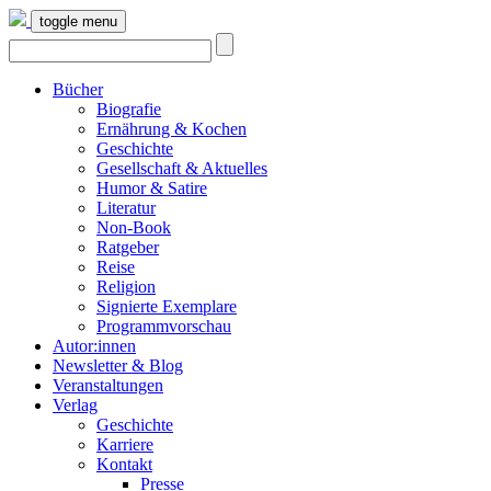
toggle menu
Bücher
Biografie
Ernährung & Kochen
Geschichte
Gesellschaft & Aktuelles
Humor & Satire
Literatur
Non-Book
Ratgeber
Reise
Religion
Signierte Exemplare
Programmvorschau
Autor:innen
Newsletter & Blog
Veranstaltungen
Verlag
Geschichte
Karriere
Kontakt
Presse