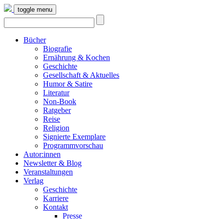
toggle menu
Bücher
Biografie
Ernährung & Kochen
Geschichte
Gesellschaft & Aktuelles
Humor & Satire
Literatur
Non-Book
Ratgeber
Reise
Religion
Signierte Exemplare
Programmvorschau
Autor:innen
Newsletter & Blog
Veranstaltungen
Verlag
Geschichte
Karriere
Kontakt
Presse