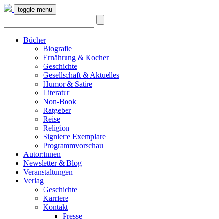
toggle menu
Bücher
Biografie
Ernährung & Kochen
Geschichte
Gesellschaft & Aktuelles
Humor & Satire
Literatur
Non-Book
Ratgeber
Reise
Religion
Signierte Exemplare
Programmvorschau
Autor:innen
Newsletter & Blog
Veranstaltungen
Verlag
Geschichte
Karriere
Kontakt
Presse