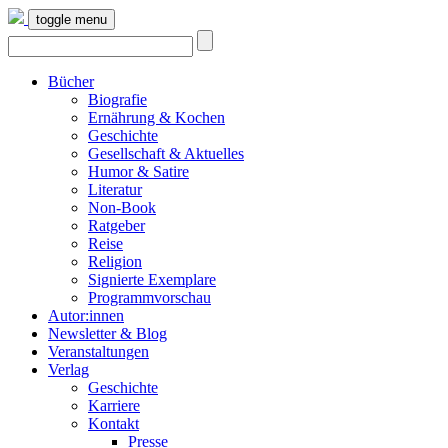
toggle menu
Bücher
Biografie
Ernährung & Kochen
Geschichte
Gesellschaft & Aktuelles
Humor & Satire
Literatur
Non-Book
Ratgeber
Reise
Religion
Signierte Exemplare
Programmvorschau
Autor:innen
Newsletter & Blog
Veranstaltungen
Verlag
Geschichte
Karriere
Kontakt
Presse