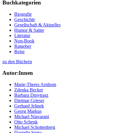
Buchkategorien
Biografie
Geschichte
Gesellschaft & Aktuelles
Humor & Satire
Literatur
Non-Book
Ratgeber
Reise
zu den Büchern
Autor:Innen
Marie-Theres Arnbom
Zdenka Becker
Barbara Dmytrasz
Dietmar Grieser
Gerhard Jelinek
Georg Markus
Michael Niavarani
Otto Schenk
Michael Schottenberg
Danielle Spera