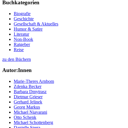
Buchkategorien
Biografie
Geschichte
Gesellschaft & Aktuelles
Humor & Satire
Literatur
Non-Book
Ratgeber
Reise
zu den Büchern
Autor:Innen
Marie-Theres Arnbom
Zdenka Becker
Barbara Dmytrasz
Dietmar Grieser
Gerhard Jelinek
Georg Markus
Michael Niavarani
Otto Schenk
Michael Schottenberg
Danielle Spera