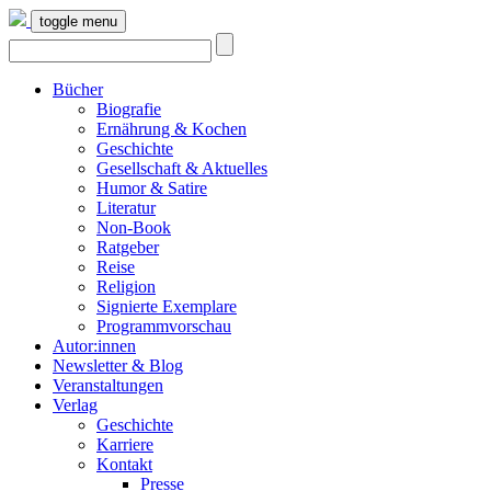
toggle menu
Bücher
Biografie
Ernährung & Kochen
Geschichte
Gesellschaft & Aktuelles
Humor & Satire
Literatur
Non-Book
Ratgeber
Reise
Religion
Signierte Exemplare
Programmvorschau
Autor:innen
Newsletter & Blog
Veranstaltungen
Verlag
Geschichte
Karriere
Kontakt
Presse