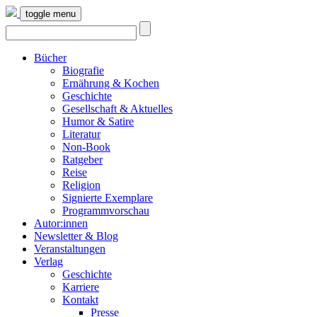
toggle menu
Bücher
Biografie
Ernährung & Kochen
Geschichte
Gesellschaft & Aktuelles
Humor & Satire
Literatur
Non-Book
Ratgeber
Reise
Religion
Signierte Exemplare
Programmvorschau
Autor:innen
Newsletter & Blog
Veranstaltungen
Verlag
Geschichte
Karriere
Kontakt
Presse