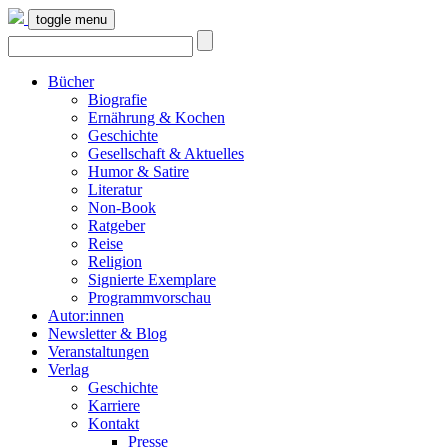
toggle menu
Bücher
Biografie
Ernährung & Kochen
Geschichte
Gesellschaft & Aktuelles
Humor & Satire
Literatur
Non-Book
Ratgeber
Reise
Religion
Signierte Exemplare
Programmvorschau
Autor:innen
Newsletter & Blog
Veranstaltungen
Verlag
Geschichte
Karriere
Kontakt
Presse