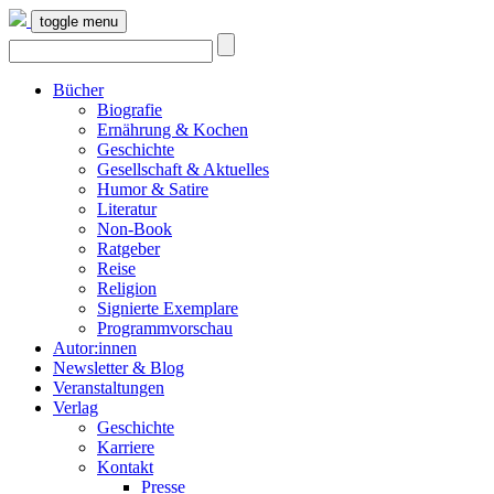
toggle menu
Bücher
Biografie
Ernährung & Kochen
Geschichte
Gesellschaft & Aktuelles
Humor & Satire
Literatur
Non-Book
Ratgeber
Reise
Religion
Signierte Exemplare
Programmvorschau
Autor:innen
Newsletter & Blog
Veranstaltungen
Verlag
Geschichte
Karriere
Kontakt
Presse