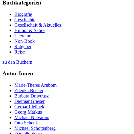
Buchkategorien
Biografie
Geschichte
Gesellschaft & Aktuelles
Humor & Satire
Literatur
Non-Book
Ratgeber
Reise
zu den Büchern
Autor:Innen
Marie-Theres Arnbom
Zdenka Becker
Barbara Dmytrasz
Dietmar Grieser
Gerhard Jelinek
Georg Markus
Michael Niavarani
Otto Schenk
Michael Schottenberg
Danielle Spera