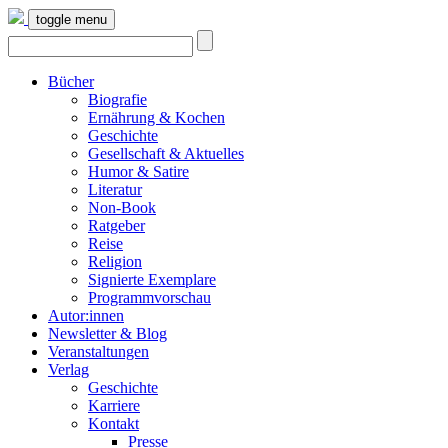
toggle menu
Bücher
Biografie
Ernährung & Kochen
Geschichte
Gesellschaft & Aktuelles
Humor & Satire
Literatur
Non-Book
Ratgeber
Reise
Religion
Signierte Exemplare
Programmvorschau
Autor:innen
Newsletter & Blog
Veranstaltungen
Verlag
Geschichte
Karriere
Kontakt
Presse