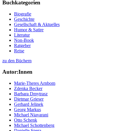
Buchkategorien
Biografie
Geschichte
Gesellschaft & Aktuelles
Humor & Satire
Literatur
Non-Book
Ratgeber
Reise
zu den Büchern
Autor:Innen
Marie-Theres Arnbom
Zdenka Becker
Barbara Dmytrasz
Dietmar Grieser
Gerhard Jelinek
Georg Markus
Michael Niavarani
Otto Schenk
Michael Schottenberg
Danielle Spera