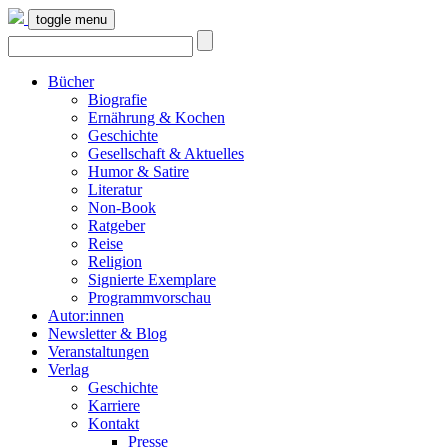
toggle menu
Bücher
Biografie
Ernährung & Kochen
Geschichte
Gesellschaft & Aktuelles
Humor & Satire
Literatur
Non-Book
Ratgeber
Reise
Religion
Signierte Exemplare
Programmvorschau
Autor:innen
Newsletter & Blog
Veranstaltungen
Verlag
Geschichte
Karriere
Kontakt
Presse