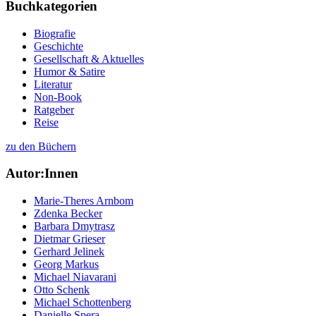
Buchkategorien
Biografie
Geschichte
Gesellschaft & Aktuelles
Humor & Satire
Literatur
Non-Book
Ratgeber
Reise
zu den Büchern
Autor:Innen
Marie-Theres Arnbom
Zdenka Becker
Barbara Dmytrasz
Dietmar Grieser
Gerhard Jelinek
Georg Markus
Michael Niavarani
Otto Schenk
Michael Schottenberg
Danielle Spera