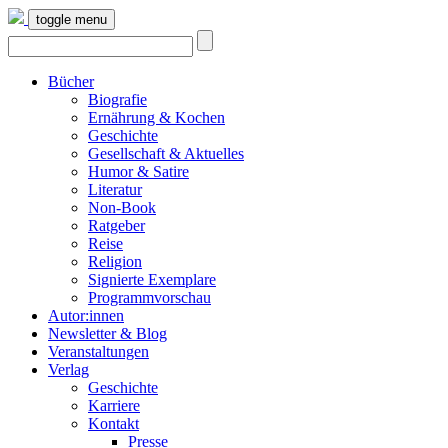
toggle menu
Bücher
Biografie
Ernährung & Kochen
Geschichte
Gesellschaft & Aktuelles
Humor & Satire
Literatur
Non-Book
Ratgeber
Reise
Religion
Signierte Exemplare
Programmvorschau
Autor:innen
Newsletter & Blog
Veranstaltungen
Verlag
Geschichte
Karriere
Kontakt
Presse