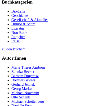
Buchkategorien
Biografie
Geschichte
Gesellschaft & Aktuelles
Humor & Satire
Literatur
Non-Book
Ratgeber
Reise
zu den Büchern
Autor:Innen
Marie-Theres Arnbom
Zdenka Becker
Barbara Dmytrasz
Dietmar Grieser
Gerhard Jelinek
Georg Markus
Michael Niavarani
Otto Schenk
Michael Schottenberg
Danielle Spera