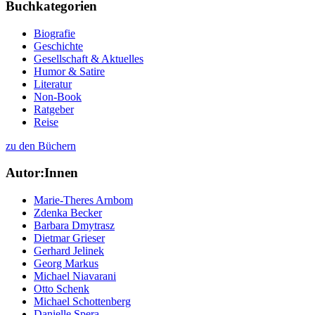
Buchkategorien
Biografie
Geschichte
Gesellschaft & Aktuelles
Humor & Satire
Literatur
Non-Book
Ratgeber
Reise
zu den Büchern
Autor:Innen
Marie-Theres Arnbom
Zdenka Becker
Barbara Dmytrasz
Dietmar Grieser
Gerhard Jelinek
Georg Markus
Michael Niavarani
Otto Schenk
Michael Schottenberg
Danielle Spera