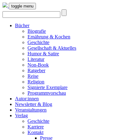
toggle menu
Bücher
Biografie
Ernährung & Kochen
Geschichte
Gesellschaft & Aktuelles
Humor & Satire
Literatur
Non-Book
Ratgeber
Reise
Religion
Signierte Exemplare
Programmvorschau
Autor:innen
Newsletter & Blog
Veranstaltungen
Verlag
Geschichte
Karriere
Kontakt
Presse