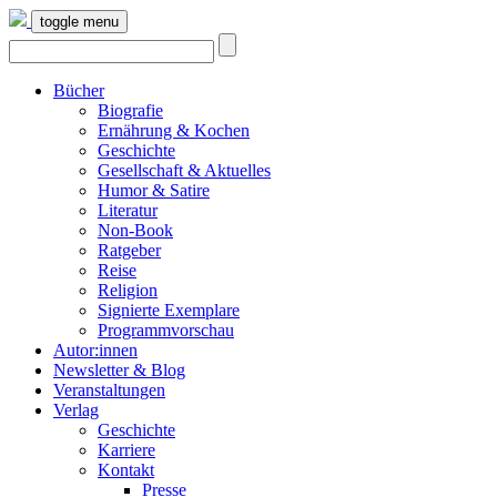
toggle menu
Bücher
Biografie
Ernährung & Kochen
Geschichte
Gesellschaft & Aktuelles
Humor & Satire
Literatur
Non-Book
Ratgeber
Reise
Religion
Signierte Exemplare
Programmvorschau
Autor:innen
Newsletter & Blog
Veranstaltungen
Verlag
Geschichte
Karriere
Kontakt
Presse