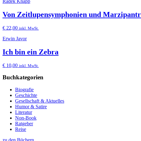
Radek Knapp
Von Zeitlupensymphonien und Marzipantr
€
22,00
inkl. MwSt.
Erwin Javor
Ich bin ein Zebra
€
10,00
inkl. MwSt.
Buchkategorien
Biografie
Geschichte
Gesellschaft & Aktuelles
Humor & Satire
Literatur
Non-Book
Ratgeber
Reise
zu den Büchern