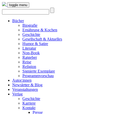
toggle menu
Bücher
Biografie
Ernährung & Kochen
Geschichte
Gesellschaft & Aktuelles
Humor & Satire
Literatur
Non-Book
Ratgeber
Reise
Religion
Signierte Exemplare
Programmvorschau
Autor:innen
Newsletter & Blog
Veranstaltungen
Verlag
Geschichte
Karriere
Kontakt
Presse