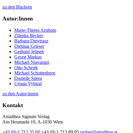
zu den Büchern
Autor:Innen
Marie-Theres Arnbom
Zdenka Becker
Barbara Dmytrasz
Dietmar Grieser
Gerhard Jelinek
Georg Markus
Michael Niavarani
Otto Schenk
Michael Schottenberg
Danielle Spera
Ursula Vybiral
zu den Autor:innen
Kontakt
Amalthea Signum Verlag
Am Heumarkt 19, A-1030 Wien
+43 (0) 1 712 35 60
+43 (0) 1 713 89 95
verlag@amalthea.at