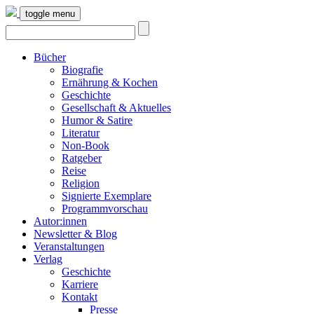
toggle menu
Bücher
Biografie
Ernährung & Kochen
Geschichte
Gesellschaft & Aktuelles
Humor & Satire
Literatur
Non-Book
Ratgeber
Reise
Religion
Signierte Exemplare
Programmvorschau
Autor:innen
Newsletter & Blog
Veranstaltungen
Verlag
Geschichte
Karriere
Kontakt
Presse