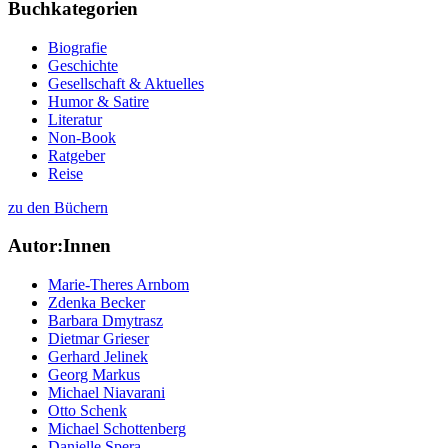
Buchkategorien
Biografie
Geschichte
Gesellschaft & Aktuelles
Humor & Satire
Literatur
Non-Book
Ratgeber
Reise
zu den Büchern
Autor:Innen
Marie-Theres Arnbom
Zdenka Becker
Barbara Dmytrasz
Dietmar Grieser
Gerhard Jelinek
Georg Markus
Michael Niavarani
Otto Schenk
Michael Schottenberg
Danielle Spera