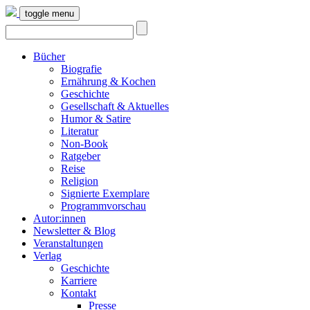
toggle menu
Bücher
Biografie
Ernährung & Kochen
Geschichte
Gesellschaft & Aktuelles
Humor & Satire
Literatur
Non-Book
Ratgeber
Reise
Religion
Signierte Exemplare
Programmvorschau
Autor:innen
Newsletter & Blog
Veranstaltungen
Verlag
Geschichte
Karriere
Kontakt
Presse