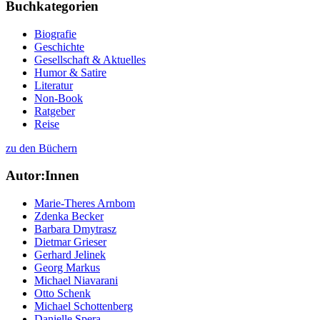
Buchkategorien
Biografie
Geschichte
Gesellschaft & Aktuelles
Humor & Satire
Literatur
Non-Book
Ratgeber
Reise
zu den Büchern
Autor:Innen
Marie-Theres Arnbom
Zdenka Becker
Barbara Dmytrasz
Dietmar Grieser
Gerhard Jelinek
Georg Markus
Michael Niavarani
Otto Schenk
Michael Schottenberg
Danielle Spera