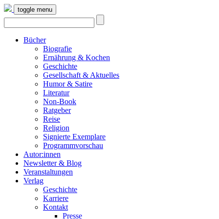
toggle menu
Bücher
Biografie
Ernährung & Kochen
Geschichte
Gesellschaft & Aktuelles
Humor & Satire
Literatur
Non-Book
Ratgeber
Reise
Religion
Signierte Exemplare
Programmvorschau
Autor:innen
Newsletter & Blog
Veranstaltungen
Verlag
Geschichte
Karriere
Kontakt
Presse