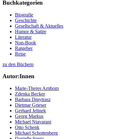
Buchkategorien
Biografie
Geschichte
Gesellschaft & Aktuelles
Humor & Satire
Literatur
Non-Book
Ratgeber
Reise
zu den Büchern
Autor:Innen
Marie-Theres Arnbom
Zdenka Becker
Barbara Dmytrasz
Dietmar Grieser
Gerhard Jelinek
Georg Markus
Michael Niavarani
Otto Schenk
Michael Schottenberg
Danielle Spera