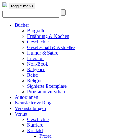
toggle menu
Bücher
Biografie
Ernährung & Kochen
Geschichte
Gesellschaft & Aktuelles
Humor & Satire
Literatur
Non-Book
Ratgeber
Reise
Religion
Signierte Exemplare
Programmvorschau
Autor:innen
Newsletter & Blog
Veranstaltungen
Verlag
Geschichte
Karriere
Kontakt
Presse