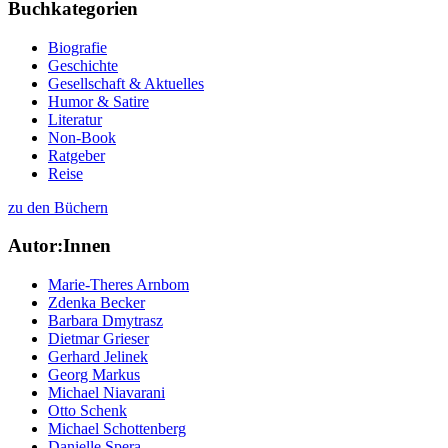
Buchkategorien
Biografie
Geschichte
Gesellschaft & Aktuelles
Humor & Satire
Literatur
Non-Book
Ratgeber
Reise
zu den Büchern
Autor:Innen
Marie-Theres Arnbom
Zdenka Becker
Barbara Dmytrasz
Dietmar Grieser
Gerhard Jelinek
Georg Markus
Michael Niavarani
Otto Schenk
Michael Schottenberg
Danielle Spera