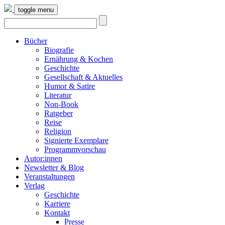
toggle menu
Bücher
Biografie
Ernährung & Kochen
Geschichte
Gesellschaft & Aktuelles
Humor & Satire
Literatur
Non-Book
Ratgeber
Reise
Religion
Signierte Exemplare
Programmvorschau
Autor:innen
Newsletter & Blog
Veranstaltungen
Verlag
Geschichte
Karriere
Kontakt
Presse