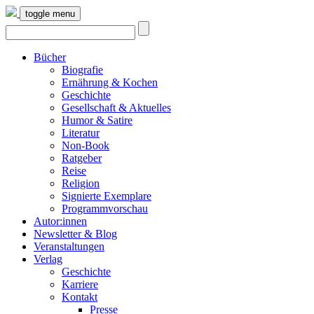
toggle menu
Bücher
Biografie
Ernährung & Kochen
Geschichte
Gesellschaft & Aktuelles
Humor & Satire
Literatur
Non-Book
Ratgeber
Reise
Religion
Signierte Exemplare
Programmvorschau
Autor:innen
Newsletter & Blog
Veranstaltungen
Verlag
Geschichte
Karriere
Kontakt
Presse