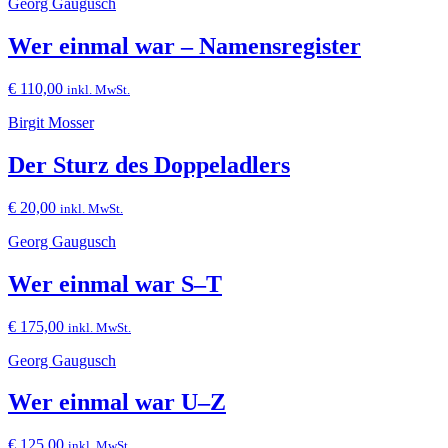
Georg Gaugusch
Wer einmal war – Namensregister
€
110,00
inkl. MwSt.
Birgit Mosser
Der Sturz des Doppeladlers
€
20,00
inkl. MwSt.
Georg Gaugusch
Wer einmal war S–T
€
175,00
inkl. MwSt.
Georg Gaugusch
Wer einmal war U–Z
€
125,00
inkl. MwSt.