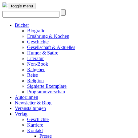
toggle menu
Bücher
Biografie
Ernährung & Kochen
Geschichte
Gesellschaft & Aktuelles
Humor & Satire
Literatur
Non-Book
Ratgeber
Reise
Religion
Signierte Exemplare
Programmvorschau
Autor:innen
Newsletter & Blog
Veranstaltungen
Verlag
Geschichte
Karriere
Kontakt
Presse