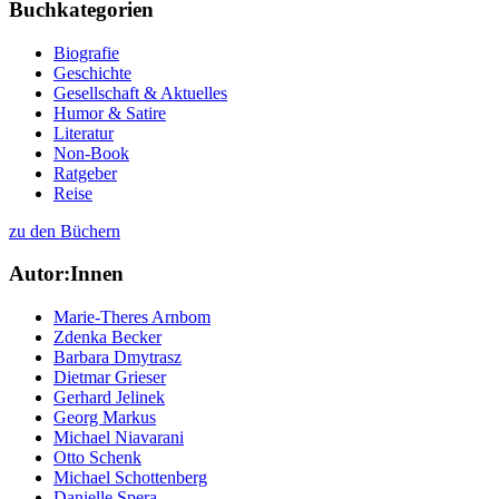
Buchkategorien
Biografie
Geschichte
Gesellschaft & Aktuelles
Humor & Satire
Literatur
Non-Book
Ratgeber
Reise
zu den Büchern
Autor:Innen
Marie-Theres Arnbom
Zdenka Becker
Barbara Dmytrasz
Dietmar Grieser
Gerhard Jelinek
Georg Markus
Michael Niavarani
Otto Schenk
Michael Schottenberg
Danielle Spera