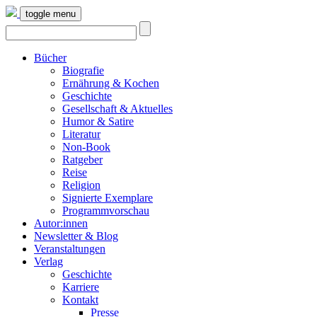
toggle menu
Bücher
Biografie
Ernährung & Kochen
Geschichte
Gesellschaft & Aktuelles
Humor & Satire
Literatur
Non-Book
Ratgeber
Reise
Religion
Signierte Exemplare
Programmvorschau
Autor:innen
Newsletter & Blog
Veranstaltungen
Verlag
Geschichte
Karriere
Kontakt
Presse