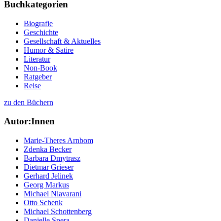
Buchkategorien
Biografie
Geschichte
Gesellschaft & Aktuelles
Humor & Satire
Literatur
Non-Book
Ratgeber
Reise
zu den Büchern
Autor:Innen
Marie-Theres Arnbom
Zdenka Becker
Barbara Dmytrasz
Dietmar Grieser
Gerhard Jelinek
Georg Markus
Michael Niavarani
Otto Schenk
Michael Schottenberg
Danielle Spera