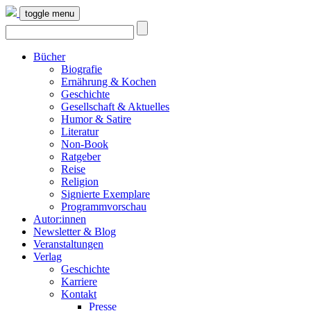
toggle menu
Bücher
Biografie
Ernährung & Kochen
Geschichte
Gesellschaft & Aktuelles
Humor & Satire
Literatur
Non-Book
Ratgeber
Reise
Religion
Signierte Exemplare
Programmvorschau
Autor:innen
Newsletter & Blog
Veranstaltungen
Verlag
Geschichte
Karriere
Kontakt
Presse