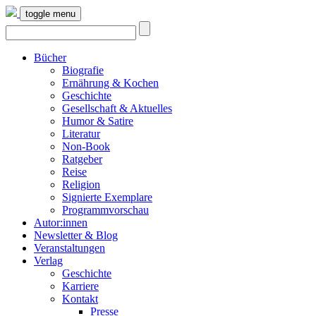
toggle menu
Bücher
Biografie
Ernährung & Kochen
Geschichte
Gesellschaft & Aktuelles
Humor & Satire
Literatur
Non-Book
Ratgeber
Reise
Religion
Signierte Exemplare
Programmvorschau
Autor:innen
Newsletter & Blog
Veranstaltungen
Verlag
Geschichte
Karriere
Kontakt
Presse