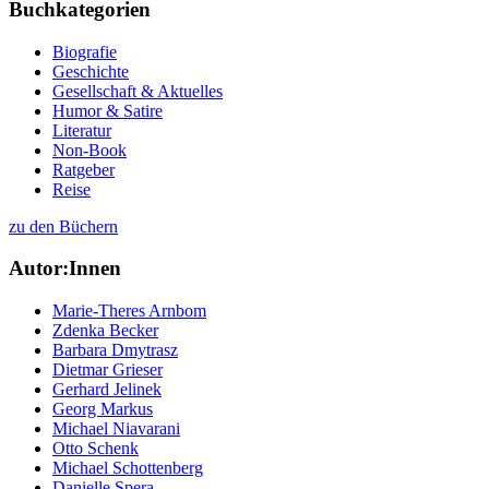
Buchkategorien
Biografie
Geschichte
Gesellschaft & Aktuelles
Humor & Satire
Literatur
Non-Book
Ratgeber
Reise
zu den Büchern
Autor:Innen
Marie-Theres Arnbom
Zdenka Becker
Barbara Dmytrasz
Dietmar Grieser
Gerhard Jelinek
Georg Markus
Michael Niavarani
Otto Schenk
Michael Schottenberg
Danielle Spera