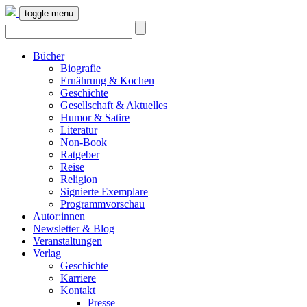
toggle menu
Bücher
Biografie
Ernährung & Kochen
Geschichte
Gesellschaft & Aktuelles
Humor & Satire
Literatur
Non-Book
Ratgeber
Reise
Religion
Signierte Exemplare
Programmvorschau
Autor:innen
Newsletter & Blog
Veranstaltungen
Verlag
Geschichte
Karriere
Kontakt
Presse