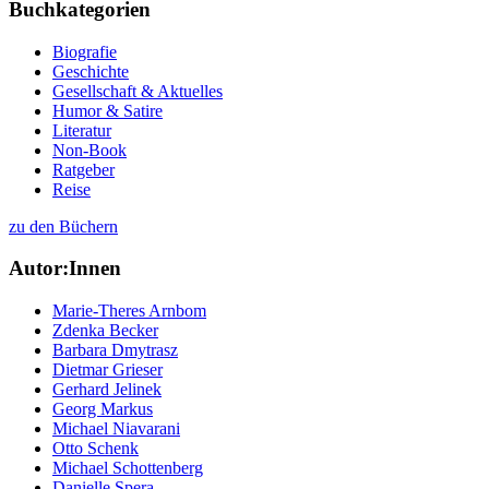
Buchkategorien
Biografie
Geschichte
Gesellschaft & Aktuelles
Humor & Satire
Literatur
Non-Book
Ratgeber
Reise
zu den Büchern
Autor:Innen
Marie-Theres Arnbom
Zdenka Becker
Barbara Dmytrasz
Dietmar Grieser
Gerhard Jelinek
Georg Markus
Michael Niavarani
Otto Schenk
Michael Schottenberg
Danielle Spera