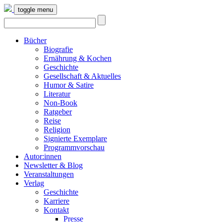
toggle menu
Bücher
Biografie
Ernährung & Kochen
Geschichte
Gesellschaft & Aktuelles
Humor & Satire
Literatur
Non-Book
Ratgeber
Reise
Religion
Signierte Exemplare
Programmvorschau
Autor:innen
Newsletter & Blog
Veranstaltungen
Verlag
Geschichte
Karriere
Kontakt
Presse