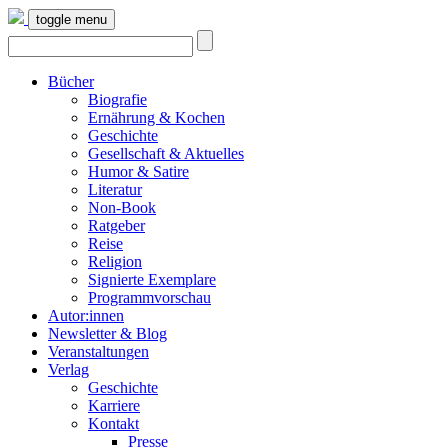
toggle menu
Bücher
Biografie
Ernährung & Kochen
Geschichte
Gesellschaft & Aktuelles
Humor & Satire
Literatur
Non-Book
Ratgeber
Reise
Religion
Signierte Exemplare
Programmvorschau
Autor:innen
Newsletter & Blog
Veranstaltungen
Verlag
Geschichte
Karriere
Kontakt
Presse