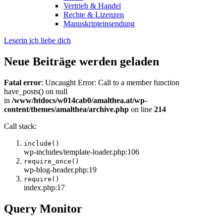
Vertrieb & Handel
Rechte & Lizenzen
Manuskripteinsendung
Leserin ich liebe dich
Neue Beiträge werden geladen
Fatal error
: Uncaught Error: Call to a member function
have_posts() on null
in
/www/htdocs/w014cab0/amalthea.at/wp-
content/themes/amalthea/archive.php
on line
214
Call stack:
include()
wp-includes/template-loader.php:106
require_once()
wp-blog-header.php:19
require()
index.php:17
Query Monitor