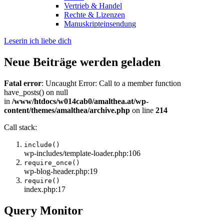
Vertrieb & Handel
Rechte & Lizenzen
Manuskripteinsendung
Leserin ich liebe dich
Neue Beiträge werden geladen
Fatal error
: Uncaught Error: Call to a member function
have_posts() on null
in
/www/htdocs/w014cab0/amalthea.at/wp-
content/themes/amalthea/archive.php
on line
214
Call stack:
include()
wp-includes/template-loader.php:106
require_once()
wp-blog-header.php:19
require()
index.php:17
Query Monitor