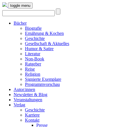
toggle menu
Bücher
Biografie
Ernährung & Kochen
Geschichte
Gesellschaft & Aktuelles
Humor & Satire
Literatur
Non-Book
Ratgeber
Reise
Religion
Signierte Exemplare
Programmvorschau
Autor:innen
Newsletter & Blog
Veranstaltungen
Verlag
Geschichte
Karriere
Kontakt
Presse