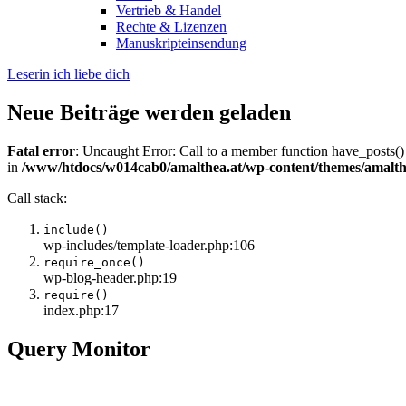
Vertrieb & Handel
Rechte & Lizenzen
Manuskripteinsendung
Leserin ich liebe dich
Neue Beiträge werden geladen
Fatal error
: Uncaught Error: Call to a member function have_posts()
in
/www/htdocs/w014cab0/amalthea.at/wp-content/themes/amalth
Call stack:
include()
wp-includes/template-loader.php:106
require_once()
wp-blog-header.php:19
require()
index.php:17
Query Monitor