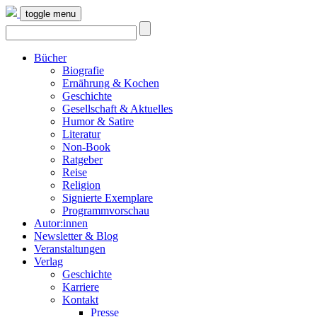
toggle menu
Bücher
Biografie
Ernährung & Kochen
Geschichte
Gesellschaft & Aktuelles
Humor & Satire
Literatur
Non-Book
Ratgeber
Reise
Religion
Signierte Exemplare
Programmvorschau
Autor:innen
Newsletter & Blog
Veranstaltungen
Verlag
Geschichte
Karriere
Kontakt
Presse