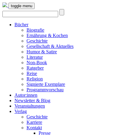
toggle menu
Bücher
Biografie
Ernährung & Kochen
Geschichte
Gesellschaft & Aktuelles
Humor & Satire
Literatur
Non-Book
Ratgeber
Reise
Religion
Signierte Exemplare
Programmvorschau
Autor:innen
Newsletter & Blog
Veranstaltungen
Verlag
Geschichte
Karriere
Kontakt
Presse