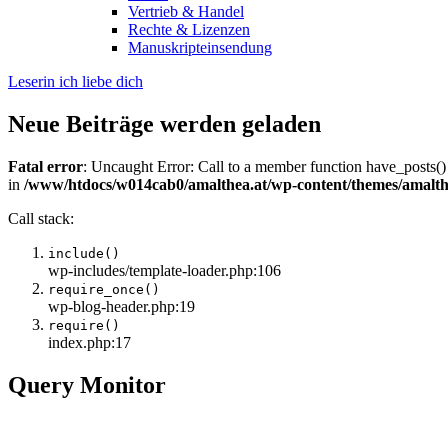
Vertrieb & Handel
Rechte & Lizenzen
Manuskripteinsendung
Leserin ich liebe dich
Neue Beiträge werden geladen
Fatal error
: Uncaught Error: Call to a member function have_posts()
in
/www/htdocs/w014cab0/amalthea.at/wp-content/themes/amalth
Call stack:
include()
wp-includes/template-loader.php:106
require_once()
wp-blog-header.php:19
require()
index.php:17
Query Monitor