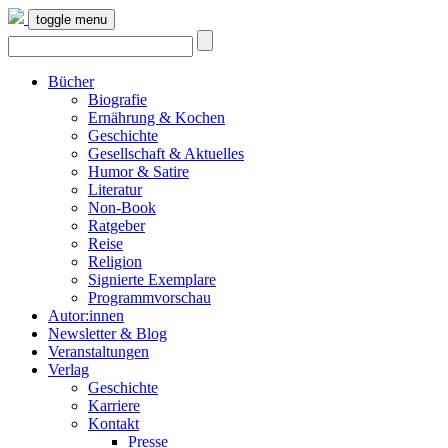
toggle menu
Bücher
Biografie
Ernährung & Kochen
Geschichte
Gesellschaft & Aktuelles
Humor & Satire
Literatur
Non-Book
Ratgeber
Reise
Religion
Signierte Exemplare
Programmvorschau
Autor:innen
Newsletter & Blog
Veranstaltungen
Verlag
Geschichte
Karriere
Kontakt
Presse