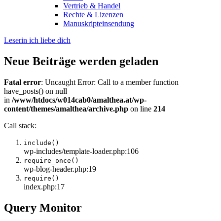
Vertrieb & Handel
Rechte & Lizenzen
Manuskripteinsendung
Leserin ich liebe dich
Neue Beiträge werden geladen
Fatal error
: Uncaught Error: Call to a member function
have_posts() on null
in
/www/htdocs/w014cab0/amalthea.at/wp-
content/themes/amalthea/archive.php
on line
214
Call stack:
include()
wp-includes/template-loader.php:106
require_once()
wp-blog-header.php:19
require()
index.php:17
Query Monitor