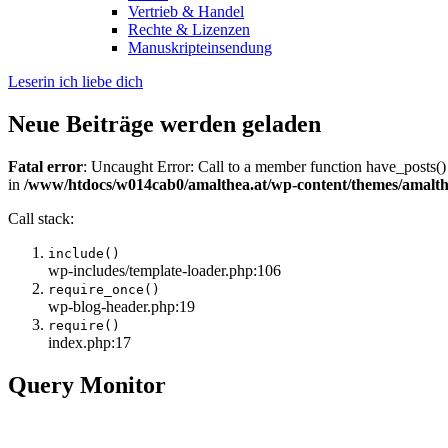
Vertrieb & Handel
Rechte & Lizenzen
Manuskripteinsendung
Leserin ich liebe dich
Neue Beiträge werden geladen
Fatal error
: Uncaught Error: Call to a member function have_posts()
in
/www/htdocs/w014cab0/amalthea.at/wp-content/themes/amalth
Call stack:
include()
wp-includes/template-loader.php:106
require_once()
wp-blog-header.php:19
require()
index.php:17
Query Monitor