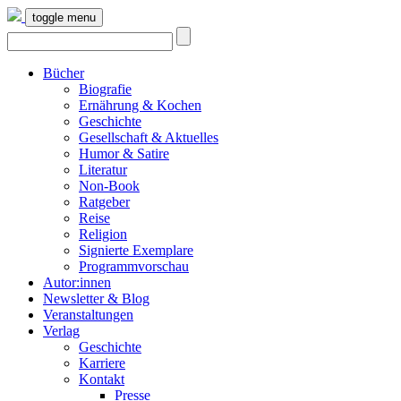
toggle menu
Bücher
Biografie
Ernährung & Kochen
Geschichte
Gesellschaft & Aktuelles
Humor & Satire
Literatur
Non-Book
Ratgeber
Reise
Religion
Signierte Exemplare
Programmvorschau
Autor:innen
Newsletter & Blog
Veranstaltungen
Verlag
Geschichte
Karriere
Kontakt
Presse