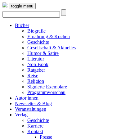
toggle menu
Bücher
Biografie
Ernährung & Kochen
Geschichte
Gesellschaft & Aktuelles
Humor & Satire
Literatur
Non-Book
Ratgeber
Reise
Religion
Signierte Exemplare
Programmvorschau
Autor:innen
Newsletter & Blog
Veranstaltungen
Verlag
Geschichte
Karriere
Kontakt
Presse