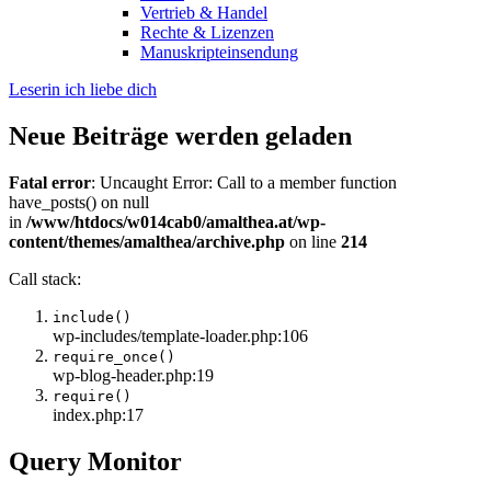
Vertrieb & Handel
Rechte & Lizenzen
Manuskripteinsendung
Leserin ich liebe dich
Neue Beiträge werden geladen
Fatal error
: Uncaught Error: Call to a member function
have_posts() on null
in
/www/htdocs/w014cab0/amalthea.at/wp-
content/themes/amalthea/archive.php
on line
214
Call stack:
include()
wp-includes/template-loader.php:106
require_once()
wp-blog-header.php:19
require()
index.php:17
Query Monitor