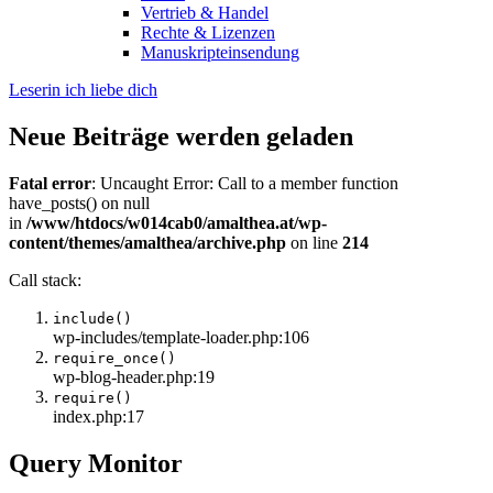
Vertrieb & Handel
Rechte & Lizenzen
Manuskripteinsendung
Leserin ich liebe dich
Neue Beiträge werden geladen
Fatal error
: Uncaught Error: Call to a member function
have_posts() on null
in
/www/htdocs/w014cab0/amalthea.at/wp-
content/themes/amalthea/archive.php
on line
214
Call stack:
include()
wp-includes/template-loader.php:106
require_once()
wp-blog-header.php:19
require()
index.php:17
Query Monitor