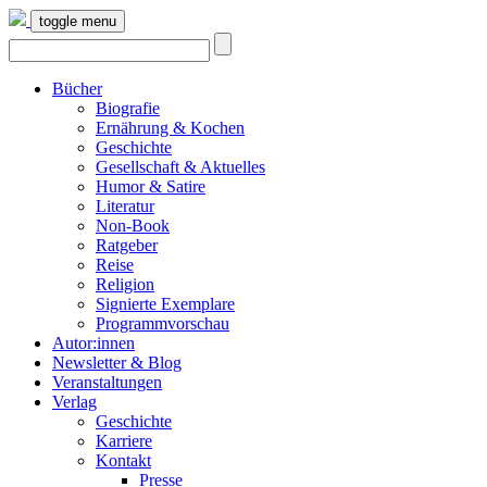
toggle menu
Bücher
Biografie
Ernährung & Kochen
Geschichte
Gesellschaft & Aktuelles
Humor & Satire
Literatur
Non-Book
Ratgeber
Reise
Religion
Signierte Exemplare
Programmvorschau
Autor:innen
Newsletter & Blog
Veranstaltungen
Verlag
Geschichte
Karriere
Kontakt
Presse