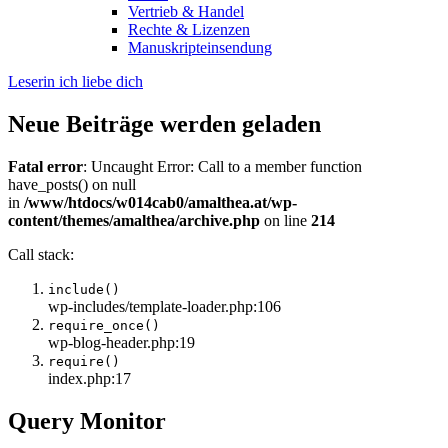
Vertrieb & Handel
Rechte & Lizenzen
Manuskripteinsendung
Leserin ich liebe dich
Neue Beiträge werden geladen
Fatal error
: Uncaught Error: Call to a member function
have_posts() on null
in
/www/htdocs/w014cab0/amalthea.at/wp-
content/themes/amalthea/archive.php
on line
214
Call stack:
include()
wp-includes/template-loader.php:106
require_once()
wp-blog-header.php:19
require()
index.php:17
Query Monitor