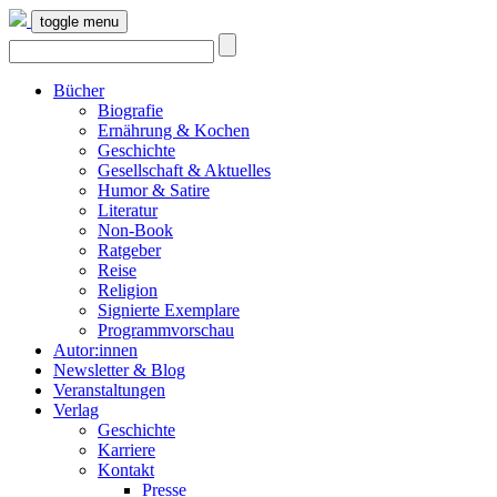
toggle menu
Bücher
Biografie
Ernährung & Kochen
Geschichte
Gesellschaft & Aktuelles
Humor & Satire
Literatur
Non-Book
Ratgeber
Reise
Religion
Signierte Exemplare
Programmvorschau
Autor:innen
Newsletter & Blog
Veranstaltungen
Verlag
Geschichte
Karriere
Kontakt
Presse