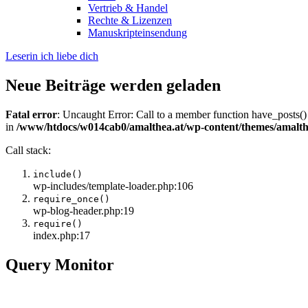
Vertrieb & Handel
Rechte & Lizenzen
Manuskripteinsendung
Leserin ich liebe dich
Neue Beiträge werden geladen
Fatal error
: Uncaught Error: Call to a member function have_posts()
in
/www/htdocs/w014cab0/amalthea.at/wp-content/themes/amalth
Call stack:
include()
wp-includes/template-loader.php:106
require_once()
wp-blog-header.php:19
require()
index.php:17
Query Monitor