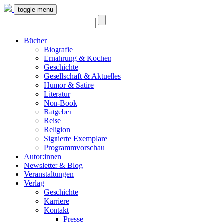
toggle menu
Bücher
Biografie
Ernährung & Kochen
Geschichte
Gesellschaft & Aktuelles
Humor & Satire
Literatur
Non-Book
Ratgeber
Reise
Religion
Signierte Exemplare
Programmvorschau
Autor:innen
Newsletter & Blog
Veranstaltungen
Verlag
Geschichte
Karriere
Kontakt
Presse