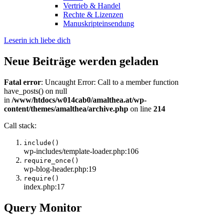
Vertrieb & Handel
Rechte & Lizenzen
Manuskripteinsendung
Leserin ich liebe dich
Neue Beiträge werden geladen
Fatal error
: Uncaught Error: Call to a member function
have_posts() on null
in
/www/htdocs/w014cab0/amalthea.at/wp-
content/themes/amalthea/archive.php
on line
214
Call stack:
include()
wp-includes/template-loader.php:106
require_once()
wp-blog-header.php:19
require()
index.php:17
Query Monitor