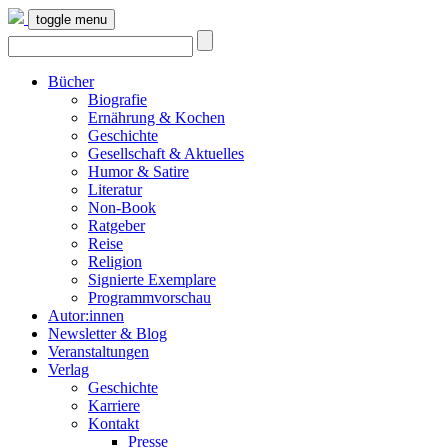
toggle menu
Bücher
Biografie
Ernährung & Kochen
Geschichte
Gesellschaft & Aktuelles
Humor & Satire
Literatur
Non-Book
Ratgeber
Reise
Religion
Signierte Exemplare
Programmvorschau
Autor:innen
Newsletter & Blog
Veranstaltungen
Verlag
Geschichte
Karriere
Kontakt
Presse