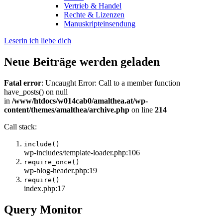
Vertrieb & Handel
Rechte & Lizenzen
Manuskripteinsendung
Leserin ich liebe dich
Neue Beiträge werden geladen
Fatal error
: Uncaught Error: Call to a member function
have_posts() on null
in
/www/htdocs/w014cab0/amalthea.at/wp-
content/themes/amalthea/archive.php
on line
214
Call stack:
include()
wp-includes/template-loader.php:106
require_once()
wp-blog-header.php:19
require()
index.php:17
Query Monitor