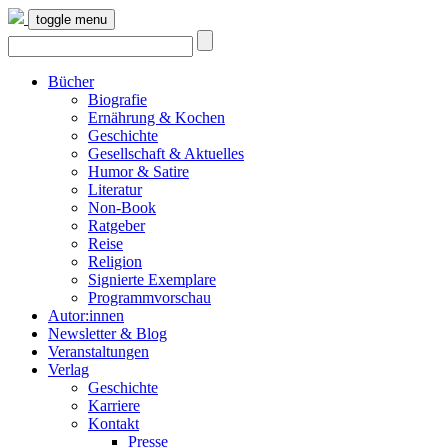
toggle menu
Bücher
Biografie
Ernährung & Kochen
Geschichte
Gesellschaft & Aktuelles
Humor & Satire
Literatur
Non-Book
Ratgeber
Reise
Religion
Signierte Exemplare
Programmvorschau
Autor:innen
Newsletter & Blog
Veranstaltungen
Verlag
Geschichte
Karriere
Kontakt
Presse