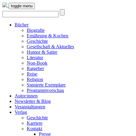
toggle menu
Bücher
Biografie
Ernährung & Kochen
Geschichte
Gesellschaft & Aktuelles
Humor & Satire
Literatur
Non-Book
Ratgeber
Reise
Religion
Signierte Exemplare
Programmvorschau
Autor:innen
Newsletter & Blog
Veranstaltungen
Verlag
Geschichte
Karriere
Kontakt
Presse