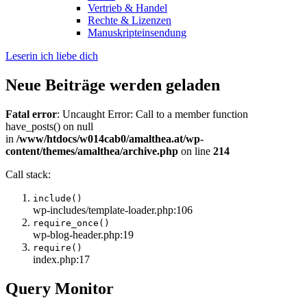
Vertrieb & Handel
Rechte & Lizenzen
Manuskripteinsendung
Leserin ich liebe dich
Neue Beiträge werden geladen
Fatal error
: Uncaught Error: Call to a member function
have_posts() on null
in
/www/htdocs/w014cab0/amalthea.at/wp-
content/themes/amalthea/archive.php
on line
214
Call stack:
include()
wp-includes/template-loader.php:106
require_once()
wp-blog-header.php:19
require()
index.php:17
Query Monitor