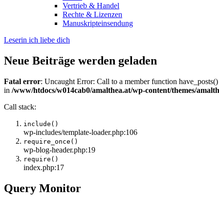
Vertrieb & Handel
Rechte & Lizenzen
Manuskripteinsendung
Leserin ich liebe dich
Neue Beiträge werden geladen
Fatal error
: Uncaught Error: Call to a member function have_posts()
in
/www/htdocs/w014cab0/amalthea.at/wp-content/themes/amalth
Call stack:
include()
wp-includes/template-loader.php:106
require_once()
wp-blog-header.php:19
require()
index.php:17
Query Monitor