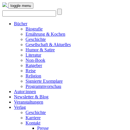
toggle menu
Bücher
Biografie
Ernährung & Kochen
Geschichte
Gesellschaft & Aktuelles
Humor & Satire
Literatur
Non-Book
Ratgeber
Reise
Religion
Signierte Exemplare
Programmvorschau
Autor:innen
Newsletter & Blog
Veranstaltungen
Verlag
Geschichte
Karriere
Kontakt
Presse