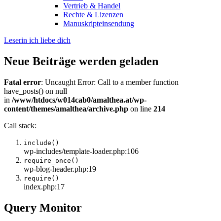
Vertrieb & Handel
Rechte & Lizenzen
Manuskripteinsendung
Leserin ich liebe dich
Neue Beiträge werden geladen
Fatal error
: Uncaught Error: Call to a member function
have_posts() on null
in
/www/htdocs/w014cab0/amalthea.at/wp-
content/themes/amalthea/archive.php
on line
214
Call stack:
include()
wp-includes/template-loader.php:106
require_once()
wp-blog-header.php:19
require()
index.php:17
Query Monitor