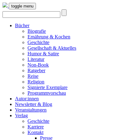
toggle menu
Bücher
Biografie
Ernährung & Kochen
Geschichte
Gesellschaft & Aktuelles
Humor & Satire
Literatur
Non-Book
Ratgeber
Reise
Religion
Signierte Exemplare
Programmvorschau
Autor:innen
Newsletter & Blog
Veranstaltungen
Verlag
Geschichte
Karriere
Kontakt
Presse