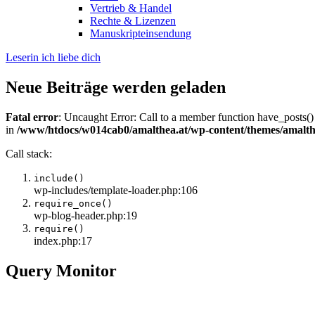
Vertrieb & Handel
Rechte & Lizenzen
Manuskripteinsendung
Leserin ich liebe dich
Neue Beiträge werden geladen
Fatal error
: Uncaught Error: Call to a member function have_posts()
in
/www/htdocs/w014cab0/amalthea.at/wp-content/themes/amalth
Call stack:
include()
wp-includes/template-loader.php:106
require_once()
wp-blog-header.php:19
require()
index.php:17
Query Monitor