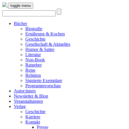
toggle menu
Bücher
Biografie
Ernährung & Kochen
Geschichte
Gesellschaft & Aktuelles
Humor & Satire
Literatur
Non-Book
Ratgeber
Reise
Religion
Signierte Exemplare
Programmvorschau
Autor:innen
Newsletter & Blog
Veranstaltungen
Verlag
Geschichte
Karriere
Kontakt
Presse