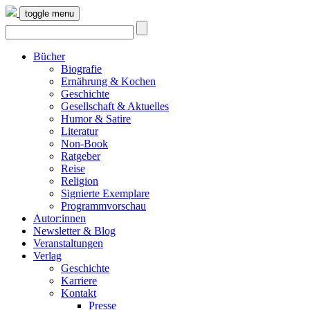
toggle menu
Bücher
Biografie
Ernährung & Kochen
Geschichte
Gesellschaft & Aktuelles
Humor & Satire
Literatur
Non-Book
Ratgeber
Reise
Religion
Signierte Exemplare
Programmvorschau
Autor:innen
Newsletter & Blog
Veranstaltungen
Verlag
Geschichte
Karriere
Kontakt
Presse