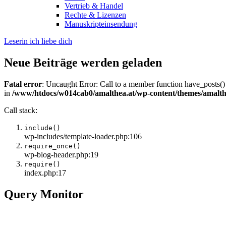
Vertrieb & Handel
Rechte & Lizenzen
Manuskripteinsendung
Leserin ich liebe dich
Neue Beiträge werden geladen
Fatal error
: Uncaught Error: Call to a member function have_posts()
in
/www/htdocs/w014cab0/amalthea.at/wp-content/themes/amalth
Call stack:
include()
wp-includes/template-loader.php:106
require_once()
wp-blog-header.php:19
require()
index.php:17
Query Monitor