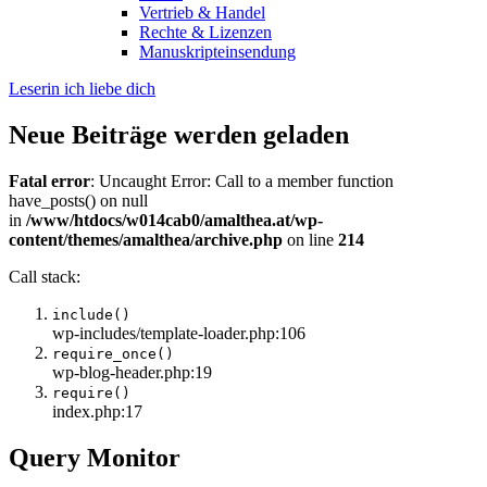
Vertrieb & Handel
Rechte & Lizenzen
Manuskripteinsendung
Leserin ich liebe dich
Neue Beiträge werden geladen
Fatal error
: Uncaught Error: Call to a member function
have_posts() on null
in
/www/htdocs/w014cab0/amalthea.at/wp-
content/themes/amalthea/archive.php
on line
214
Call stack:
include()
wp-includes/template-loader.php:106
require_once()
wp-blog-header.php:19
require()
index.php:17
Query Monitor