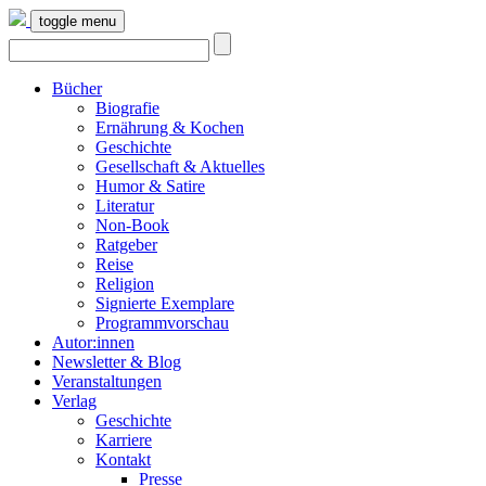
toggle menu
Bücher
Biografie
Ernährung & Kochen
Geschichte
Gesellschaft & Aktuelles
Humor & Satire
Literatur
Non-Book
Ratgeber
Reise
Religion
Signierte Exemplare
Programmvorschau
Autor:innen
Newsletter & Blog
Veranstaltungen
Verlag
Geschichte
Karriere
Kontakt
Presse