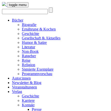
toggle menu
Bücher
Biografie
Ernährung & Kochen
Geschichte
Gesellschaft & Aktuelles
Humor & Satire
Literatur
Non-Book
Ratgeber
Reise
Religion
Signierte Exemplare
Programmvorschau
Autor:innen
Newsletter & Blog
Veranstaltungen
Verlag
Geschichte
Karriere
Kontakt
Presse