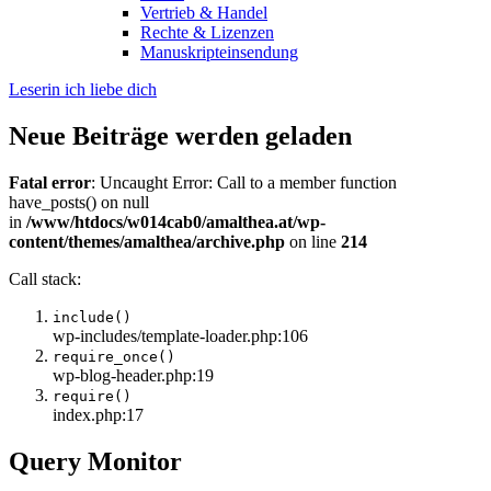
Vertrieb & Handel
Rechte & Lizenzen
Manuskripteinsendung
Leserin ich liebe dich
Neue Beiträge werden geladen
Fatal error
: Uncaught Error: Call to a member function
have_posts() on null
in
/www/htdocs/w014cab0/amalthea.at/wp-
content/themes/amalthea/archive.php
on line
214
Call stack:
include()
wp-includes/template-loader.php:106
require_once()
wp-blog-header.php:19
require()
index.php:17
Query Monitor